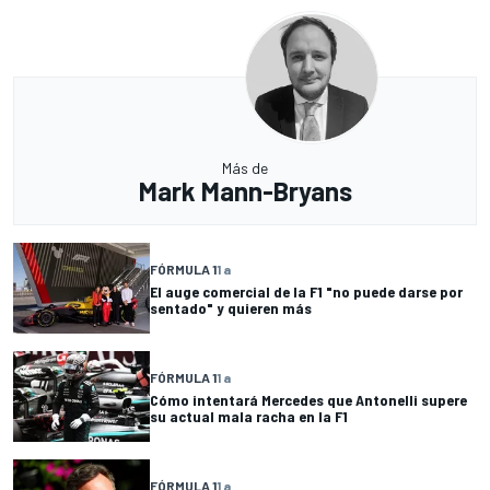
Más de
Mark Mann-Bryans
FÓRMULA 1
1 a
El auge comercial de la F1 "no puede darse por
sentado" y quieren más
FÓRMULA 1
1 a
Cómo intentará Mercedes que Antonelli supere
su actual mala racha en la F1
FÓRMULA 1
1 a