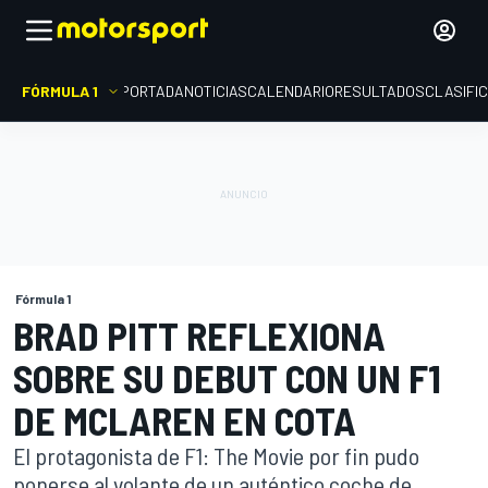
FÓRMULA 1
PORTADA
NOTICIAS
CALENDARIO
RESULTADOS
CLASIFI
Fórmula 1
BRAD PITT REFLEXIONA
SOBRE SU DEBUT CON UN F1
DE MCLAREN EN COTA
El protagonista de F1: The Movie por fin pudo
ponerse al volante de un auténtico coche de