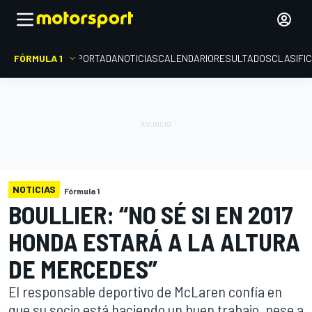
FÓRMULA 1
PORTADA
NOTICIAS
CALENDARIO
RESULTADOS
CLASIFI
NOTICIAS
Fórmula 1
BOULLIER: “NO SÉ SI EN 2017
HONDA ESTARÁ A LA ALTURA
DE MERCEDES”
El responsable deportivo de McLaren confía en
que su socio está haciendo un buen trabajo, pese a