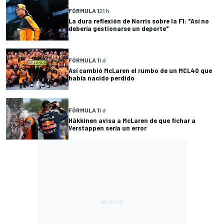
FÓRMULA 1
21 h
La dura reflexión de Norris sobre la F1: "Así no
debería gestionarse un deporte"
FÓRMULA 1
1 d
Así cambió McLaren el rumbo de un MCL40 que
había nacido perdido
FÓRMULA 1
1 d
Häkkinen avisa a McLaren de que fichar a
Verstappen sería un error