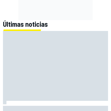
Últimas noticias
El Lamborghini Murciélago definitivo existe: es un SV con