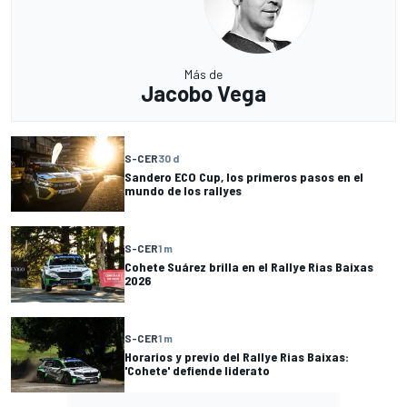
Más de
Jacobo Vega
S-CER
30 d
Sandero ECO Cup, los primeros pasos en el
mundo de los rallyes
S-CER
1 m
Cohete Suárez brilla en el Rallye Rias Baixas
2026
S-CER
1 m
Horarios y previo del Rallye Rias Baixas:
'Cohete' defiende liderato