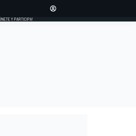
Haz que tu voz se escuche
comentando los artículos
 ÚNETE Y PARTICIPA!
INICIAR SESIÓN
EDICIÓN
ESPAÑA