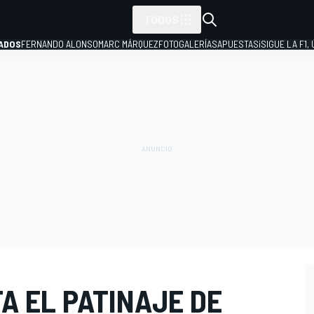
TODOS
ADOS
FERNANDO ALONSO
MARC MÁRQUEZ
FOTOGALERÍAS
APUESTAS
¡SIGUE LA F1,
P
A EL PATINAJE DE