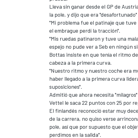
Lleva sin ganar desde el GP de Austri
la pole, y dijo que era "desafortunado" 
"Mi problema fue el patinaje que tuve
el embrague perdí la tracción".
"Mis ruedas patinaron y tuve una mala 
espejo no pude ver a Seb en ningún sit
Bottas insiste en que tenía el ritmo d
cabeza a la primera curva.
"Nuestro ritmo y nuestro coche era muy
haber llegado a la primera curva lide
MÁS CATEGORÍAS
suposiciones".
Admitió que ahora necesita "milagros
Vettel le saca 22 puntos con 25 por re
El finlandés reconoció estar muy dece
de la carrera, no quiso verse arrinco
pole, así que por supuesto que el obj
perdimos en la salida".