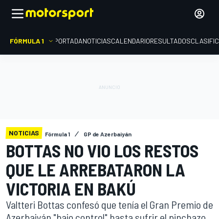
FÓRMULA 1
PORTADA
NOTICIAS
CALENDARIO
RESULTADOS
CLASIFI
NOTICIAS
Fórmula 1
GP de Azerbaiyán
BOTTAS NO VIO LOS RESTOS
QUE LE ARREBATARON LA
VICTORIA EN BAKÚ
Valtteri Bottas confesó que tenía el Gran Premio de
Azerbaiyán "bajo control" hasta sufrir el pinchazo