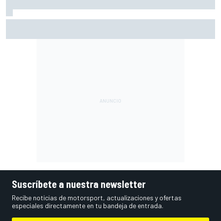
Vowles defiende el proyecto de Williams pese a sus pobres
resultados en 2026
Suscríbete a nuestra newsletter
Recibe noticias de motorsport, actualizaciones y ofertas
especiales directamente en tu bandeja de entrada.