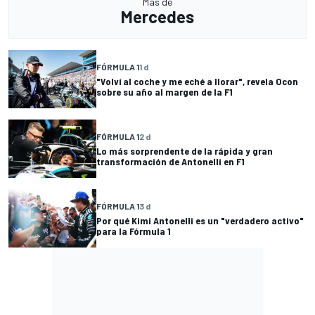
Más de
Mercedes
FÓRMULA 1
1 d
"Volví al coche y me eché a llorar", revela Ocon
sobre su año al margen de la F1
FÓRMULA 1
2 d
Lo más sorprendente de la rápida y gran
transformación de Antonelli en F1
FÓRMULA 1
3 d
Por qué Kimi Antonelli es un "verdadero activo"
para la Fórmula 1