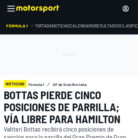
FÓRMULA 1
PORTADA
NOTICIAS
CALENDARIO
RESULTADOS
CLASIFI
NOTICIAS
Fórmula 1
GP de Gran Bretaña
BOTTAS PIERDE CINCO
POSICIONES DE PARRILLA;
VÍA LIBRE PARA HAMILTON
Valtteri Bottas recibirá cinco posiciones de
sanción para la parrilla del Gran Premio de Gran