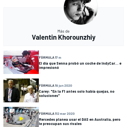
Más de
Valentin Khorounzhiy
FÓRMULA 1
7 m
El día que Senna probó un coche de IndyCar... e
impresionó
FÓRMULA 1
9 jun 2020
Carey: "En la F1 antes solo había quejas, no
soluciones"
FÓRMULA 1
12 mar 2020
Mercedes planea usar el DAS en Australia, pero
le preocupan sus rivales