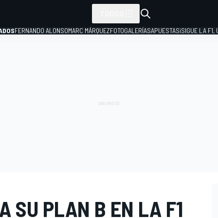
TODOS
ADOS
FERNANDO ALONSO
MARC MÁRQUEZ
FOTOGALERÍAS
APUESTAS
¡SIGUE LA F1,
P
 SU PLAN B EN LA F1