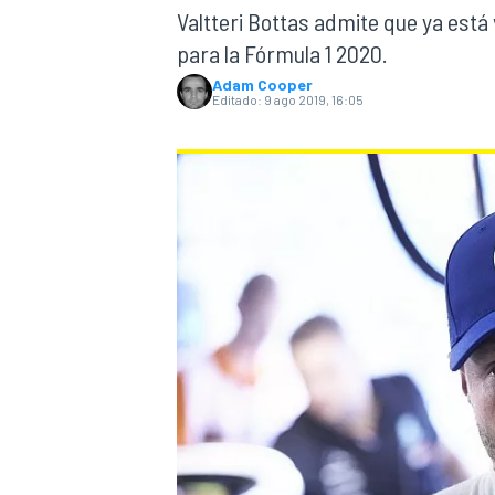
Valtteri Bottas admite que ya está
para la Fórmula 1 2020.
INDYCAR
WRC
Adam Cooper
Editado:
9 ago 2019, 16:05
WEC
FÓRMULA E