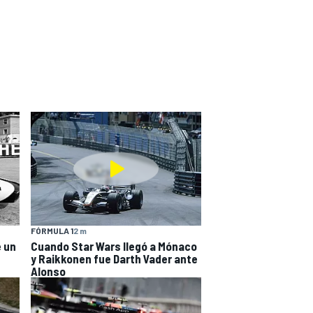
FÓRMULA 1
2 m
e un
Cuando Star Wars llegó a Mónaco
y Raikkonen fue Darth Vader ante
Alonso