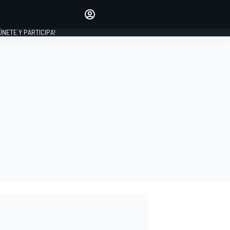
Haz que tu voz se escuche
comentando los artículos
 ÚNETE Y PARTICIPA!
INICIAR SESIÓN
EDICIÓN
ESPAÑA