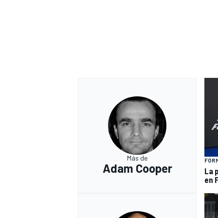
Más de
FÓRM
Adam Cooper
La 
en 