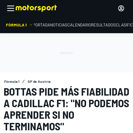
FÓRMULA 1
PORTADA
NOTICIAS
CALENDARIO
RESULTADOS
CLASIFI
Fórmula 1
GP de Austria
BOTTAS PIDE MÁS FIABILIDAD
A CADILLAC F1: "NO PODEMOS
APRENDER SI NO
TERMINAMOS"