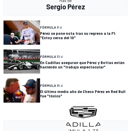
Más de
Sergio Pérez
FÓRMULA 1
1 d
Pérez se pone nota tras su regreso a la F1:
"Estoy cerca del 10"
FÓRMULA 1
3 d
En Cadillac aseguran que Pérez y Bottas están
haciendo un "trabajo espectacular"
FÓRMULA 1
5 d
El último medio año de Checo Pérez en Red Bull
fue "tóxico"