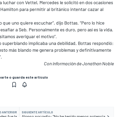
a luchar con Vettel, Mercedes le solicitó en dos ocasiones
 Hamilton para permitir al británico
intentar cazar al
mo que uno quiere escuchar
”, dijo Bottas. “Pero lo hice
esafiar a Seb. Personalmente es duro, pero así es la vida.
sitamos averiguar el motivo”.
o superblando implicaba una debilidad, Bottas respondió:
uesto más blando me genera problemas y definitivamente
.
Con información de Jonathan Noble
rte o guarda este artículo
O ANTERIOR
SIGUIENTE ARTÍCULO
des fue la
Alonso por radio: "No he tenido menos potencia