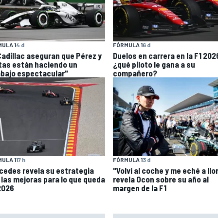
ULA 1
4 d
FÓRMULA 1
6 d
Cadillac aseguran que Pérez y
Duelos en carrera en la F1 202
tas están haciendo un
¿qué piloto le gana a su
abajo espectacular"
compañero?
FÓRMULA 1
3 d
ULA 1
17 h
"Volví al coche y me eché a llor
cedes revela su estrategia
revela Ocon sobre su año al
 las mejoras para lo que queda
margen de la F1
2026