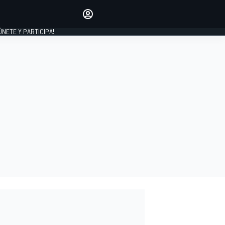
Haz que tu voz se escuche
comentando los artículos
 ÚNETE Y PARTICIPA!
INICIAR SESIÓN
EDICIÓN
ESPAÑA