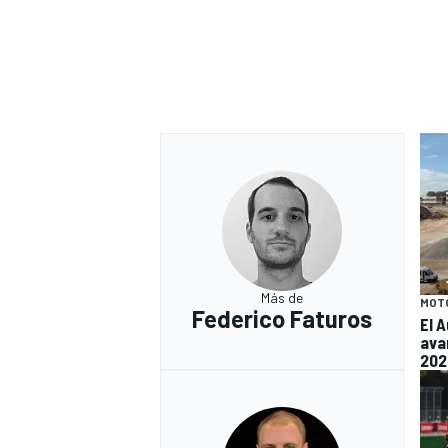
Más de
MOT
Federico Faturos
El 
ava
202