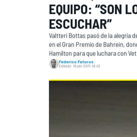
EQUIPO: “SON L
INDYCAR
WRC
ESCUCHAR”
Valtteri Bottas pasó de la alegría d
en el Gran Premio de Bahrein, dond
Hamilton para que luchara con Vett
Federico Faturos
Editado:
16 abr 2017, 19:42
WEC
FÓRMULA E