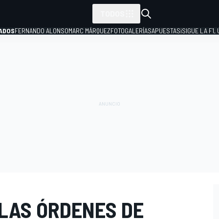
TODOS
ADOS
FERNANDO ALONSO
MARC MÁRQUEZ
FOTOGALERÍAS
APUESTAS
¡SIGUE LA F1,
P
 LAS ÓRDENES DE