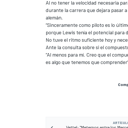
Al no tener la velocidad necesaria par
durante la carrera que dejara pasar a
alemán
.
“Sinceramente como piloto
es lo últi
porque Lewis tenía el potencial para d
No tuve el ritmo suficiente hoy y nece
Ante la consulta sobre si el compuest
“Al menos para mí. Creo que el comp
es algo que tenemos que comprender”
MÁS CATEGORÍAS
Compa
ARTÍCUL
Vettel: "Meternos entre los Merce