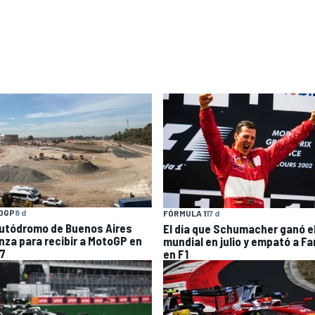
OGP
8 d
FÓRMULA 1
17 d
Autódromo de Buenos Aires
El día que Schumacher ganó e
nza para recibir a MotoGP en
mundial en julio y empató a Fa
7
en F1