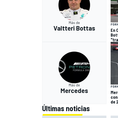
Más de
FÓRM
Valtteri Bottas
En 
Bot
"tr
Más de
FÓRM
Mercedes
Mer
con
de 
Últimas noticias