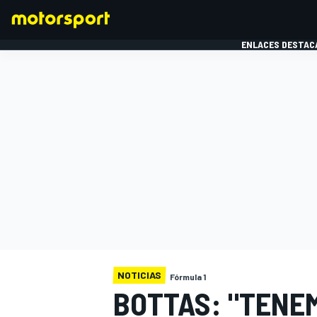
ENLACES DESTAC
FÓRMULA 1
MOTOG
NOTICIAS
Fórmula 1
BOTTAS: "TENE