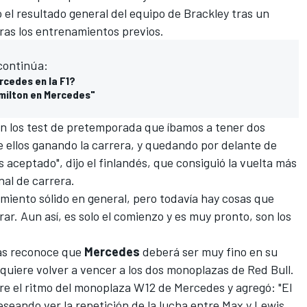
 el resultado general del equipo de Brackley tras un
ras los entrenamientos previos.
 continúa:
rcedes en la F1?
milton en Mercedes"
en los test de pretemporada que íbamos a tener dos
e ellos ganando la carrera, y quedando por delante de
 aceptado", dijo el finlandés, que consiguió la vuelta más
inal de carrera.
imiento sólido en general, pero todavía hay cosas que
. Aun así, es solo el comienzo y es muy pronto, son los
tas reconoce que
Mercedes
deberá ser muy fino en su
 quiere volver a vencer a los dos monoplazas de Red Bull.
obre el ritmo del monoplaza W12 de Mercedes y agregó: "El
eseando ver la repetición de la lucha entre Max y Lewis