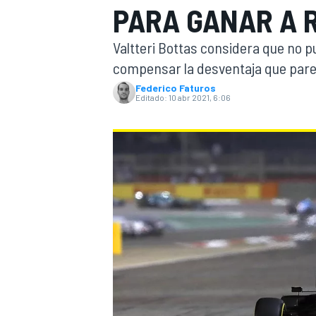
PARA GANAR A 
INDYCAR
WRC
Valtteri Bottas considera que no pu
compensar la desventaja que parec
Federico Faturos
Editado:
10 abr 2021, 6:06
WEC
FÓRMULA E