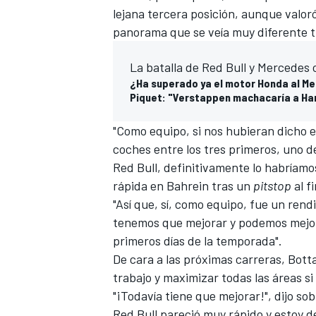
lejana tercera posición, aunque valoró
panorama que se veía muy diferente t
La batalla de Red Bull y Mercedes
¿Ha superado ya el motor Honda al Me
Piquet: "Verstappen machacaría a Ha
"Como equipo, si nos hubieran dicho 
coches entre los tres primeros, uno d
Red Bull, definitivamente lo habríamos
rápida en Bahrein tras un
pitstop
al f
"Así que, sí, como equipo, fue un rend
tenemos que mejorar y podemos mejorar
primeros días de la temporada".
De cara a las próximas carreras, Bot
trabajo y maximizar todas las áreas si
"¡Todavía tiene que mejorar!", dijo s
Red Bull pareció muy rápido y estoy d