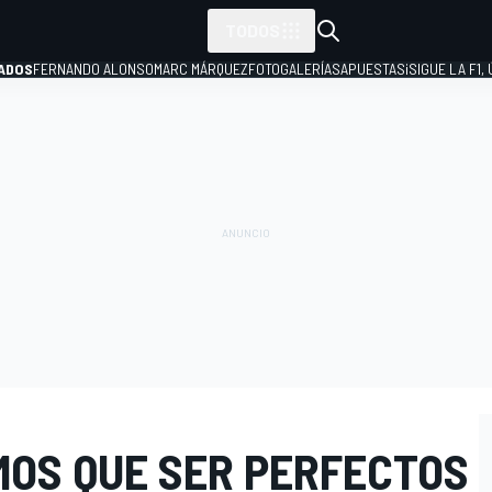
TODOS
ADOS
FERNANDO ALONSO
MARC MÁRQUEZ
FOTOGALERÍAS
APUESTAS
¡SIGUE LA F1,
P
MOS QUE SER PERFECTOS