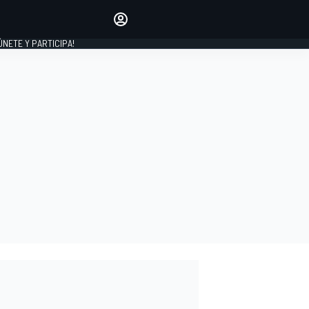
Haz que tu voz se escuche
comentando los artículos
 ÚNETE Y PARTICIPA!
INICIAR SESIÓN
EDICIÓN
ESPAÑA