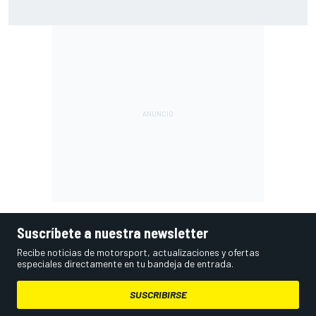
Por qué los progresos "no satisfacen" a Red Bull hasta
darle a Verstappen un coche ganador
Suscríbete a nuestra newsletter
Recibe noticias de motorsport, actualizaciones y ofertas
especiales directamente en tu bandeja de entrada.
SUSCRIBIRSE