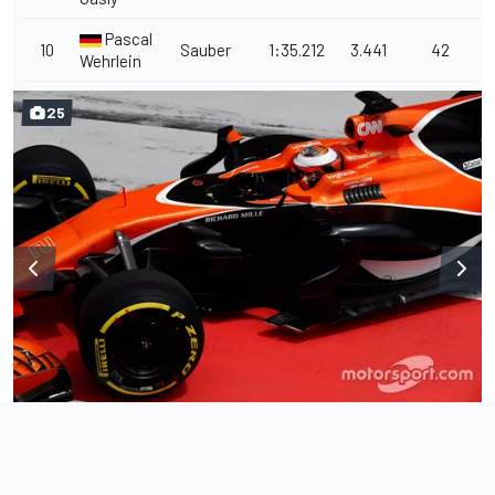
Pascal
10
Sauber
1:35.212
3.441
42
Wehrlein
25