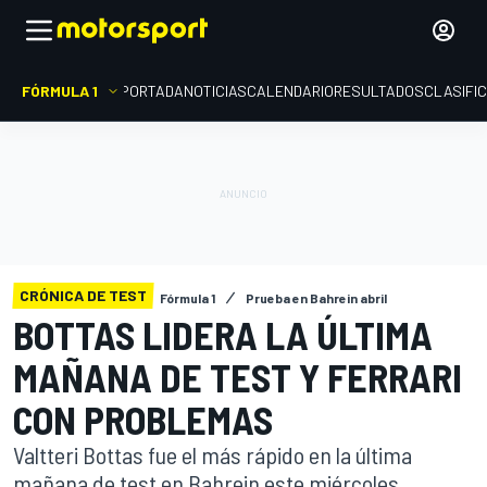
FÓRMULA 1
PORTADA
NOTICIAS
CALENDARIO
RESULTADOS
CLASIFI
CRÓNICA DE TEST
Fórmula 1
Prueba en Bahrein abril
BOTTAS LIDERA LA ÚLTIMA
MAÑANA DE TEST Y FERRARI
CON PROBLEMAS
Valtteri Bottas fue el más rápido en la última
mañana de test en Bahrein este miércoles,