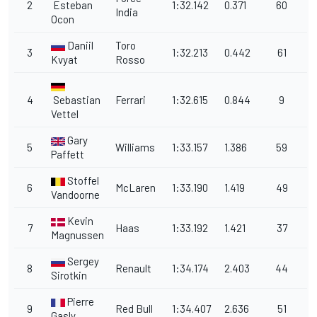
2
Esteban
1:32.142
0.371
60
India
Ocon
Daniil
Toro
3
1:32.213
0.442
61
Kvyat
Rosso
4
Sebastian
Ferrari
1:32.615
0.844
9
Vettel
Gary
5
Williams
1:33.157
1.386
59
Paffett
Stoffel
6
McLaren
1:33.190
1.419
49
Vandoorne
Kevin
7
Haas
1:33.192
1.421
37
Magnussen
Sergey
8
Renault
1:34.174
2.403
44
Sirotkin
Pierre
9
Red Bull
1:34.407
2.636
51
Gasly