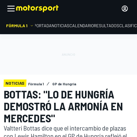
FÓRMULA 1
PORTADA
NOTICIAS
CALENDARIO
RESULTADOS
CLASIFI
NOTICIAS
Fórmula 1
GP de Hungría
BOTTAS: "LO DE HUNGRÍA
DEMOSTRÓ LA ARMONÍA EN
MERCEDES"
Valtteri Bottas dice que el intercambio de plazas
con Lewis Hamilton en el GP de Hungría reflejó el