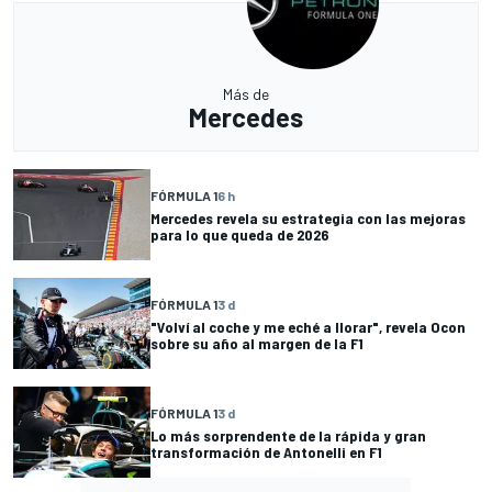
Más de
Mercedes
FÓRMULA 1
6 h
Mercedes revela su estrategia con las mejoras
para lo que queda de 2026
FÓRMULA 1
3 d
"Volví al coche y me eché a llorar", revela Ocon
sobre su año al margen de la F1
FÓRMULA 1
3 d
Lo más sorprendente de la rápida y gran
transformación de Antonelli en F1