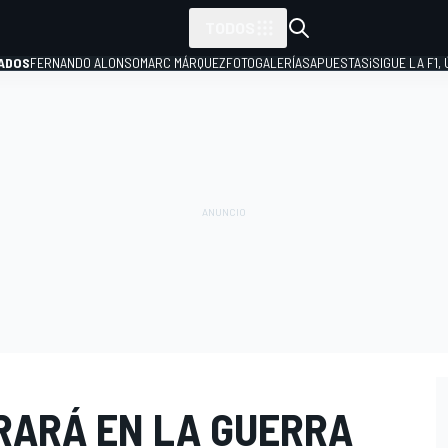
TODOS
ADOS
FERNANDO ALONSO
MARC MÁRQUEZ
FOTOGALERÍAS
APUESTAS
¡SIGUE LA F1,
P
RARÁ EN LA GUERRA