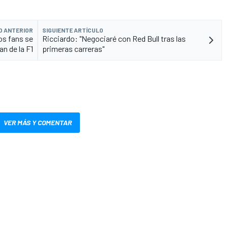
O ANTERIOR
SIGUIENTE ARTÍCULO
os fans se
Ricciardo: "Negociaré con Red Bull tras las
an de la F1
primeras carreras"
VER MÁS Y COMENTAR