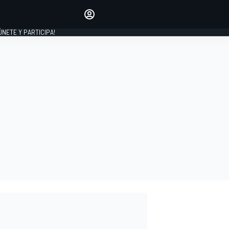
Haz que tu voz se escuche
comentando los artículos
 ÚNETE Y PARTICIPA!
INICIAR SESIÓN
EDICIÓN
ESPAÑA