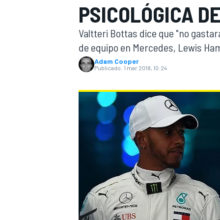
PSICOLÓGICA D
INDYCAR
WRC
Valtteri Bottas dice que "no gasta
de equipo en Mercedes, Lewis Hami
Adam Cooper
Publicado:
1 mar 2018, 10:24
WEC
FÓRMULA E