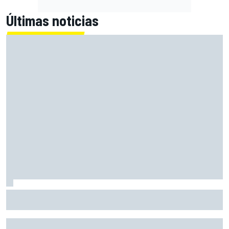
Últimas noticias
El CEO de Porsche confirma que el 718 eléctrico seguirá
adelante