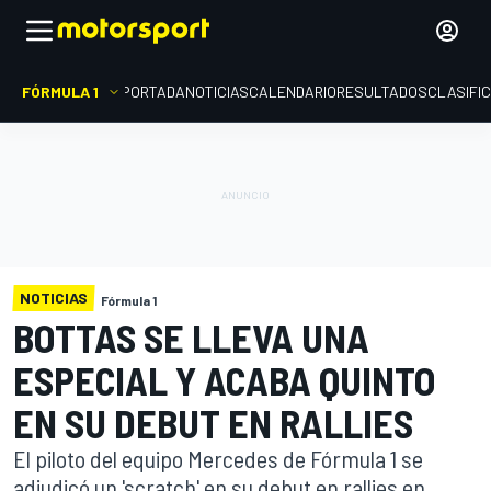
FÓRMULA 1
PORTADA
NOTICIAS
CALENDARIO
RESULTADOS
CLASIFI
NOTICIAS
Fórmula 1
BOTTAS SE LLEVA UNA
ESPECIAL Y ACABA QUINTO
EN SU DEBUT EN RALLIES
El piloto del equipo Mercedes de Fórmula 1 se
adjudicó un 'scratch' en su debut en rallies en