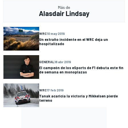
Más de
Alasdair Lindsay
WRC
10 may 2019
Un extraño incidente en el WRC deja un
hospitalizado
GENERAL
18 abr 2019
El campeón de los eSports de F1 debuta este fin
de semana en monoplazas
WRC
17 feb 2019
Tanak acaricia la victoria y Mikkelsen pierde
terreno