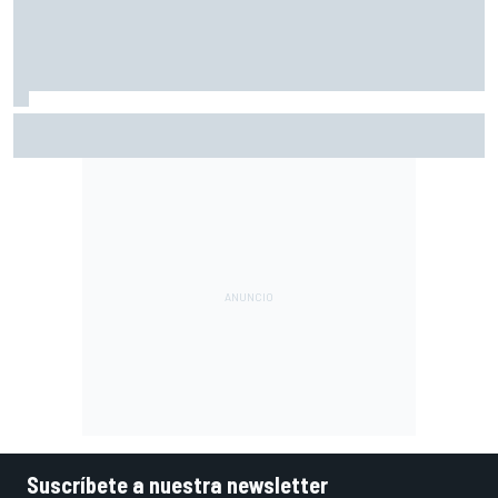
Así vivimos la Práctica de MotoGP en Silverstone (Gran
Bretaña), con Live Timing
Suscríbete a nuestra newsletter