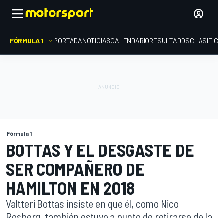
FÓRMULA 1
PORTADA
NOTICIAS
CALENDARIO
RESULTADOS
CLASIFI
Fórmula 1
BOTTAS Y EL DESGASTE DE
SER COMPAÑERO DE
HAMILTON EN 2018
Valtteri Bottas insiste en que él, como Nico
Rosberg, también estuvo a punto de retirarse de la