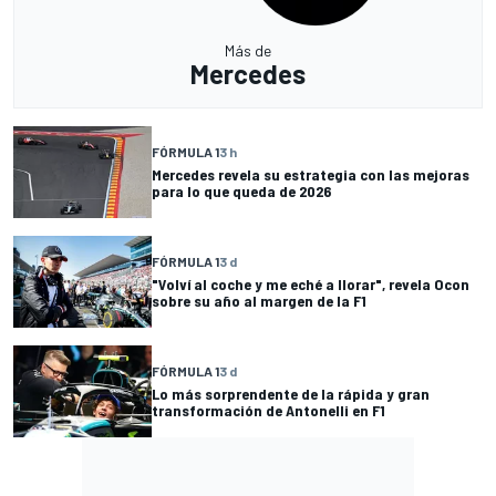
Más de
Mercedes
FÓRMULA 1
3 h
Mercedes revela su estrategia con las mejoras
para lo que queda de 2026
FÓRMULA 1
3 d
"Volví al coche y me eché a llorar", revela Ocon
sobre su año al margen de la F1
FÓRMULA 1
3 d
Lo más sorprendente de la rápida y gran
transformación de Antonelli en F1