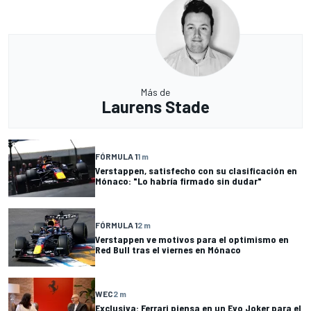
Más de
Laurens Stade
FÓRMULA 1
1 m
Verstappen, satisfecho con su clasificación en
Mónaco: "Lo habría firmado sin dudar"
FÓRMULA 1
2 m
Verstappen ve motivos para el optimismo en
Red Bull tras el viernes en Mónaco
WEC
2 m
Exclusiva: Ferrari piensa en un Evo Joker para el