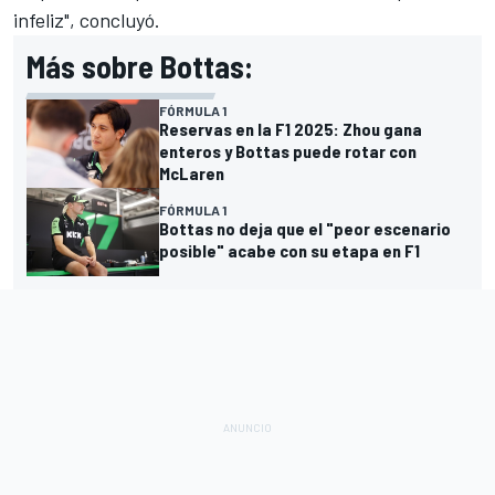
infeliz", concluyó.
Más sobre Bottas:
FÓRMULA 1
Reservas en la F1 2025: Zhou gana
enteros y Bottas puede rotar con
McLaren
FÓRMULA 1
Bottas no deja que el "peor escenario
posible" acabe con su etapa en F1