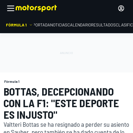
FÓRMULA 1
PORTADA
NOTICIAS
CALENDARIO
RESULTADOS
CLASIFI
Fórmula 1
BOTTAS, DECEPCIONANDO
CON LA F1: "ESTE DEPORTE
ES INJUSTO"
Valtteri Bottas se ha resignado a perder su asiento
en Sauber, pero también se ha dado cuenta de lo