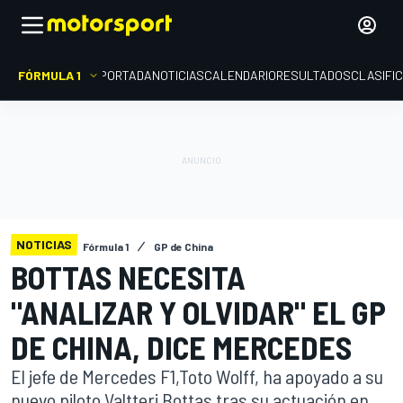
FÓRMULA 1
PORTADA
NOTICIAS
CALENDARIO
RESULTADOS
CLASIFI
NOTICIAS
Fórmula 1
GP de China
BOTTAS NECESITA
"ANALIZAR Y OLVIDAR" EL GP
DE CHINA, DICE MERCEDES
El jefe de Mercedes F1,Toto Wolff, ha apoyado a su
nuevo piloto Valtteri Bottas tras su actuación en