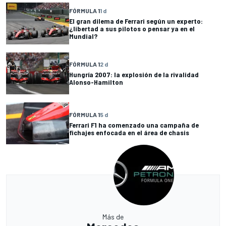
FÓRMULA 1
1 d
El gran dilema de Ferrari según un experto:
¿libertad a sus pilotos o pensar ya en el
Mundial?
FÓRMULA 1
2 d
Hungría 2007: la explosión de la rivalidad
Alonso-Hamilton
FÓRMULA 1
5 d
Ferrari F1 ha comenzado una campaña de
fichajes enfocada en el área de chasis
Más de