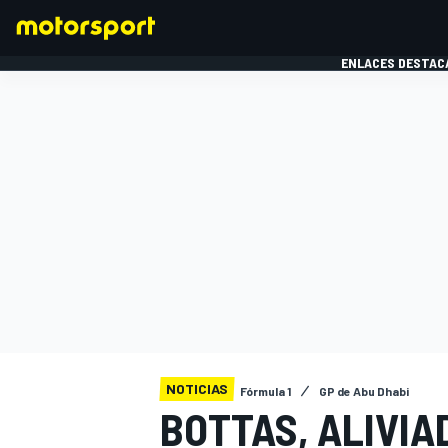
ENLACES DESTAC
FÓRMULA 1
MOTOG
NOTICIAS
Fórmula 1
GP de Abu Dhabi
BOTTAS, ALIVIA