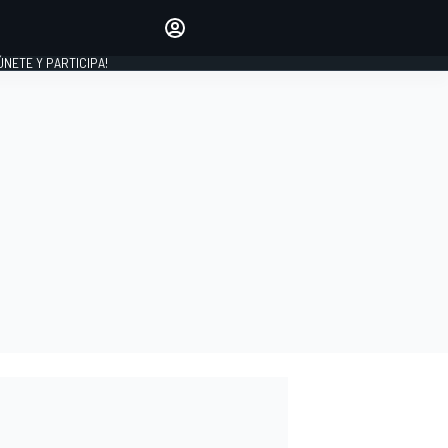
Haz que tu voz se escuche
comentando los artículos
 ÚNETE Y PARTICIPA!
INICIAR SESIÓN
EDICIÓN
ESPAÑA