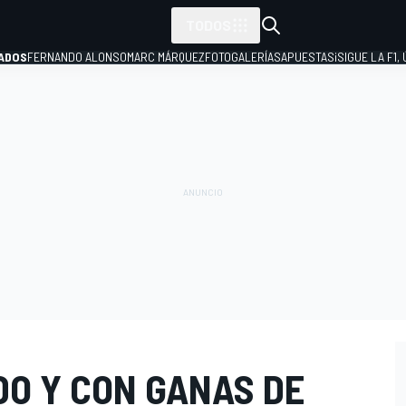
TODOS
ADOS
FERNANDO ALONSO
MARC MÁRQUEZ
FOTOGALERÍAS
APUESTAS
¡SIGUE LA F1,
P
DO Y CON GANAS DE