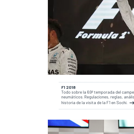
F1 2018
Todo sobre la 69ª temporada del campe
neumáticos. Regulaciones, reglas, anális
historia de la visita de la F1 en Sochi.