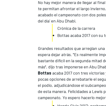
No hay mejor manera de llegar al fin
te permitan afrontar el largo invierno
acabado
el campeonato con dos poles,
del día' en Abu Dhabi.
Crónica de la carrera
Bottas acaba 2017 con su t
Grandes resultados que arreglan
una 
espera dejar atrás. "Es realmente i
bastante difícil en la segunda mitad 
MÁS CATEGORÍAS
más", dijo tras imponerse en Abu Dhab
Bottas
acaba 2017 con tres victorias 
pocas opciones de arrebatarle el seg
el podio, adjudicándose el subcampeo
de esta manera. Felicidades a Lewis por
campeonato. Yo espero hacerlo mejor 
Honda Civic 2017: probamos