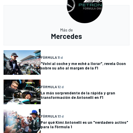
Más de
Mercedes
FÓRMULA 1
1 d
"Volví al coche y me eché a llorar", revela Ocon
sobre su año al margen de la F1
FÓRMULA 1
2 d
Lo más sorprendente de la rápida y gran
transformación de Antonelli en F1
FÓRMULA 1
3 d
Por qué Kimi Antonelli es un "verdadero activo"
para la Fórmula 1