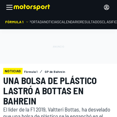
FÓRMULA 1
PORTADA
NOTICIAS
CALENDARIO
RESULTADOS
CLASIFI
NOTICIAS
Fórmula 1
GP de Bahrein
UNA BOLSA DE PLÁSTICO
LASTRÓ A BOTTAS EN
BAHREIN
El lider de la F1 2019, Valtteri Bottas, ha desvelado
que una bolsa de plástico se le enganchó en el