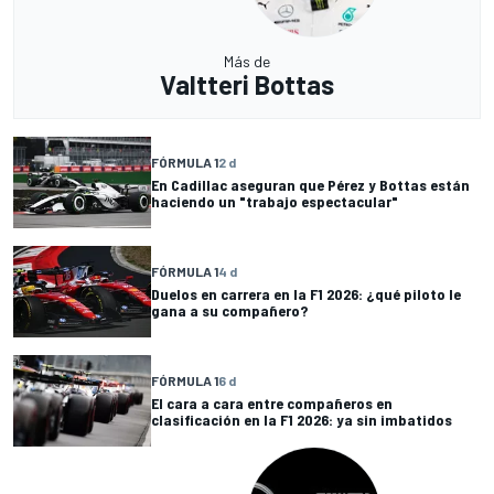
Más de
Valtteri Bottas
FÓRMULA 1
2 d
En Cadillac aseguran que Pérez y Bottas están
haciendo un "trabajo espectacular"
FÓRMULA 1
4 d
Duelos en carrera en la F1 2026: ¿qué piloto le
gana a su compañero?
FÓRMULA 1
6 d
El cara a cara entre compañeros en
clasificación en la F1 2026: ya sin imbatidos