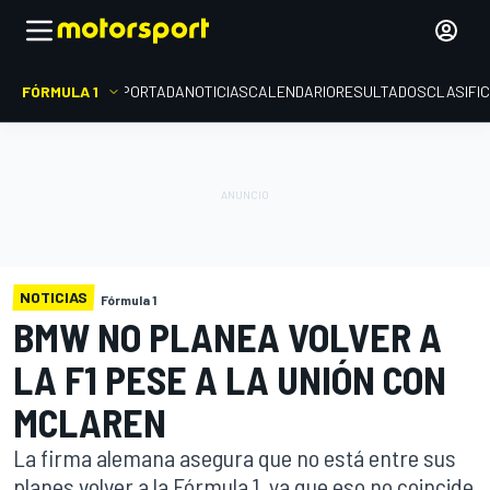
FÓRMULA 1
PORTADA
NOTICIAS
CALENDARIO
RESULTADOS
CLASIFI
NOTICIAS
Fórmula 1
BMW NO PLANEA VOLVER A
LA F1 PESE A LA UNIÓN CON
MCLAREN
La firma alemana asegura que no está entre sus
planes volver a la Fórmula 1, ya que eso no coincide