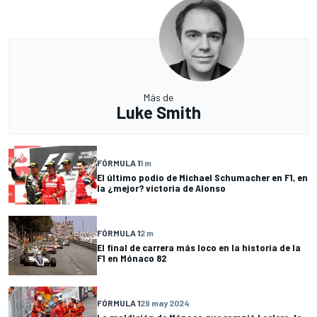
Más de
Luke Smith
FÓRMULA 1
1 m
El último podio de Michael Schumacher en F1, en
la ¿mejor? victoria de Alonso
FÓRMULA 1
2 m
El final de carrera más loco en la historia de la
F1 en Mónaco 82
FÓRMULA 1
29 may 2024