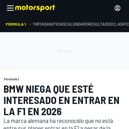
FÓRMULA 1
PORTADA
NOTICIAS
CALENDARIO
RESULTADOS
CLASIFI
Fórmula 1
BMW NIEGA QUE ESTÉ
INTERESADO EN ENTRAR EN
LA F1 EN 2026
La marca alemana ha reconocido que no está
entre sus planes entrar en la F1 a pesar de la