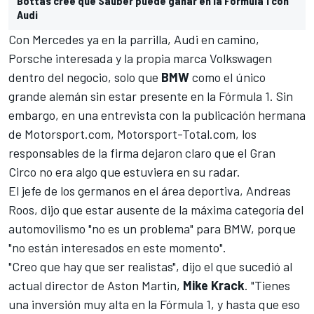
Bottas cree que Sauber puede ganar en la Fórmula 1 con
Audi
Con
Mercedes
ya en la parrilla, Audi en camino,
Porsche interesada y la propia marca Volkswagen
dentro del negocio, solo que
BMW
como el único
grande alemán sin estar presente en la
Fórmula 1
. Sin
embargo, en una entrevista con la publicación hermana
de
Motorsport.com
,
Motorsport-Total.com
, los
responsables de la firma dejaron claro que el Gran
Circo no era algo que estuviera en su radar.
El jefe de los germanos en el área deportiva, Andreas
Roos, dijo que estar ausente de la máxima categoría del
automovilismo "no es un problema" para BMW, porque
"no están interesados en este momento".
"Creo que hay que ser realistas", dijo el que sucedió al
actual director de
Aston Martin
,
Mike Krack
. "Tienes
una inversión muy alta en la Fórmula 1, y hasta que eso