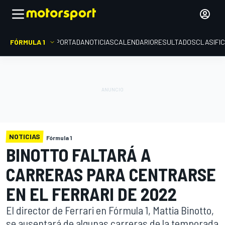
FÓRMULA 1
PORTADA
NOTICIAS
CALENDARIO
RESULTADOS
CLASIFI
NOTICIAS
Fórmula 1
BINOTTO FALTARÁ A
CARRERAS PARA CENTRARSE
EN EL FERRARI DE 2022
El director de Ferrari en Fórmula 1, Mattia Binotto,
se ausentará de algunas carreras de la temporada