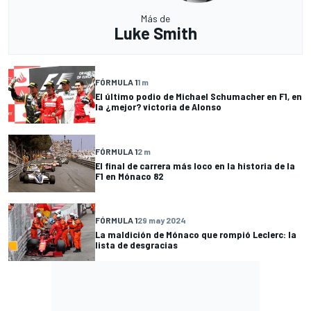
Más de
Luke Smith
FÓRMULA 1
1 m
El último podio de Michael Schumacher en F1, en
la ¿mejor? victoria de Alonso
FÓRMULA 1
2 m
El final de carrera más loco en la historia de la
F1 en Mónaco 82
FÓRMULA 1
29 may 2024
La maldición de Mónaco que rompió Leclerc: la
lista de desgracias