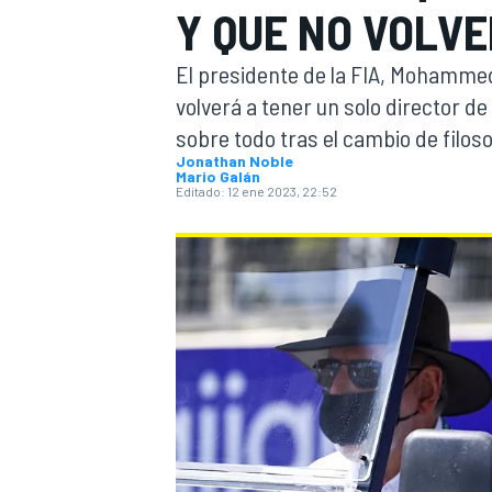
Y QUE NO VOLVE
INDYCAR
WRC
El presidente de la FIA, Mohammed
volverá a tener un solo director de
sobre todo tras el cambio de filoso
Jonathan Noble
Mario Galán
Editado:
12 ene 2023, 22:52
WEC
FÓRMULA E