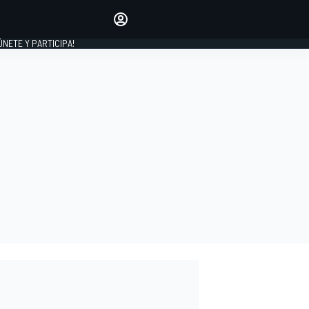
Haz que tu voz se escuche
comentando los artículos
 ÚNETE Y PARTICIPA!
INICIAR SESIÓN
EDICIÓN
ESPAÑA