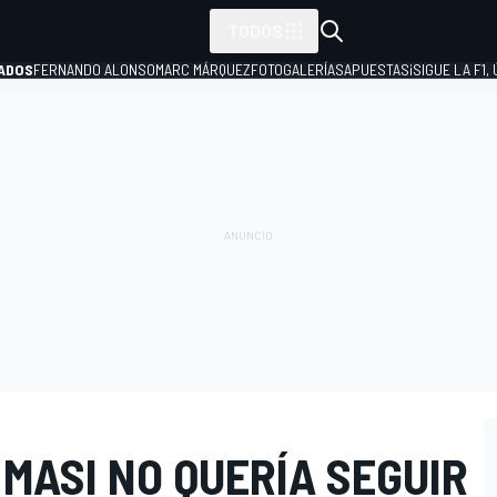
TODOS
ADOS
FERNANDO ALONSO
MARC MÁRQUEZ
FOTOGALERÍAS
APUESTAS
¡SIGUE LA F1,
P
 MASI NO QUERÍA SEGUIR