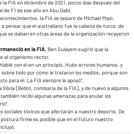
e la FIA en diciembre de 2021
, pocos días después del
l de F1 de ese año en Abu Dabi.
 acontecimientos,
la FIA se separó de Michael Masi
,
 a pensar que el australiano fue la cabeza de turco, de
que se daban en otras áreas de la organización recayeron
rmaneció en la FIA
, Ben Sulayem sugirió que la
e al organismo rector.
"Hablé con él en un principio. Hubo errores humanos, y
e, sobre todo por cómo le trataron los medios, porque son
usto para él. La FIA siempre le apoyó".
 Silvia [Bellot, comisaria de la FIA], y de nuevo a algunos
también recibí algunas amenazas para anular los
rio".
s sociales tóxicos que afectarán a nuestro deporte. De
postura firme es posible que en el futuro nuestro
oncluyó.