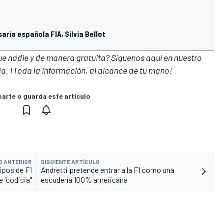
ria española FIA, Silvia Bellot
que nadie y de manera gratuita? Síguenos
aquí en nuestro
a. ¡Toda la información, al alcance de tu mano!
rte o guarda este artículo
O ANTERIOR
SIGUIENTE ARTÍCULO
ipos de F1
Andretti pretende entrar a la F1 como una
e "codicia"
escudería 100% americana