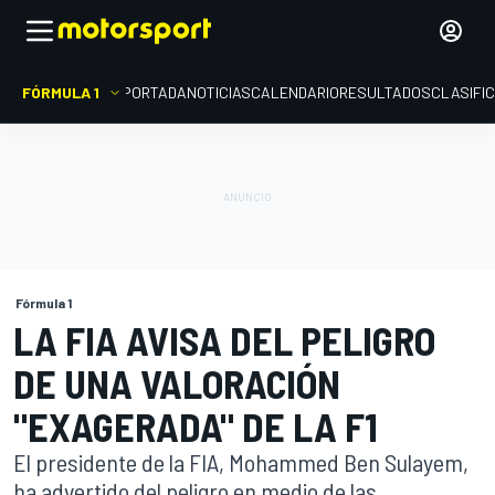
FÓRMULA 1
PORTADA
NOTICIAS
CALENDARIO
RESULTADOS
CLASIFI
Fórmula 1
LA FIA AVISA DEL PELIGRO
DE UNA VALORACIÓN
"EXAGERADA" DE LA F1
El presidente de la FIA, Mohammed Ben Sulayem,
ha advertido del peligro en medio de las