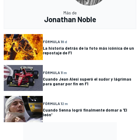
Más de
Jonathan Noble
FÓRMULA 1
8 d
La historia detrás de la foto más icónica de un
repostaje de F1
FÓRMULA 1
1 m
Cuando Jean Alesi superó el sudor y lágrimas
para ganar por fin en F1
FÓRMULA 1
2 m
Cuando Senna logró finalmente domar a 'El
león'