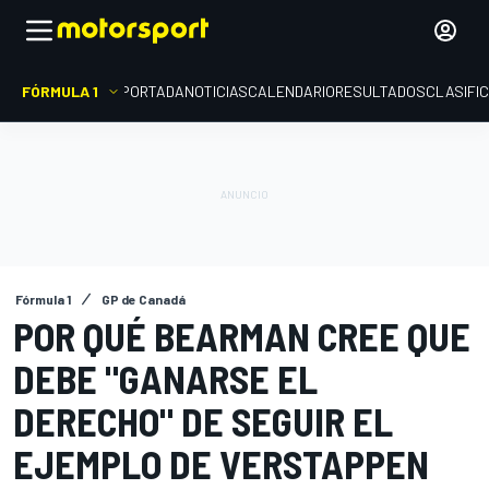
FÓRMULA 1
PORTADA
NOTICIAS
CALENDARIO
RESULTADOS
CLASIFI
Fórmula 1
GP de Canadá
POR QUÉ BEARMAN CREE QUE
DEBE "GANARSE EL
DERECHO" DE SEGUIR EL
EJEMPLO DE VERSTAPPEN