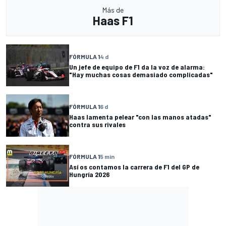
Más de
Haas F1
FÓRMULA 1
4 d
Un jefe de equipo de F1 da la voz de alarma:
"Hay muchas cosas demasiado complicadas"
FÓRMULA 1
6 d
Haas lamenta pelear "con las manos atadas"
contra sus rivales
FÓRMULA 1
5 min
Así os contamos la carrera de F1 del GP de
Hungría 2026