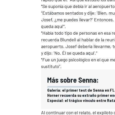
"Se suponía que debía ir al aeropuerto y
“Estábamos sentados y dije: 'Bien, mu
Josef, ¿me puedes llevar?’ Entonces, 
queda aquí'”.
"Había todo tipo de personas en esa r
recuerda Blundell al hablar de la reun
aeropuerto. Josef debería llevarme, 
y dijo: 'No. Él se queda aquí'.”
"Fue un juego psicológico en el que me
sustituto”.
MÁS CATEGORÍAS
Más sobre Senna:
Galería: el primer test de Senna en F1
Horner recuerda su extraño primer e
Especial: el trágico vínculo entre Ra
Al continuar con el relato, el expilot