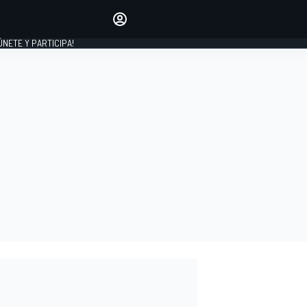
Haz que tu voz se escuche
comentando los artículos
 ÚNETE Y PARTICIPA!
INICIAR SESIÓN
EDICIÓN
ESPAÑA