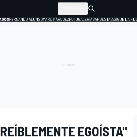
TODOS
ADOS
FERNANDO ALONSO
MARC MÁRQUEZ
FOTOGALERÍAS
APUESTAS
¡SIGUE LA F1,
P
CREÍBLEMENTE EGOÍSTA"