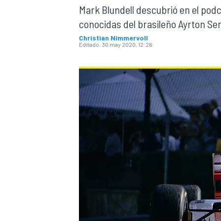
Mark Blundell descubrió en el podc
conocidas del brasileño Ayrton Se
INDYCAR
WRC
Christian Nimmervoll
Editado:
30 may 2020, 12:26
WEC
FÓRMULA E