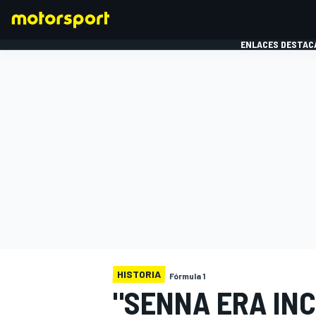
ENLACES DESTAC
FÓRMULA 1
MOTOG
HISTORIA
Fórmula 1
"SENNA ERA IN