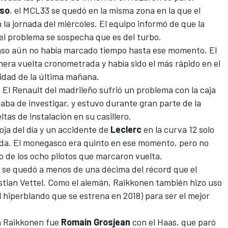
nso
,
el MCL33 se quedó en la misma zona en la que el
 la jornada del miércoles
. El equipo informó de que la
el problema se sospecha que es del turbo.
onso aún no había marcado tiempo hasta ese momento. El
ra vuelta cronometrada y había sido el más rápido en el
vidad de la última mañana.
. El Renault del madrileño sufrió un problema con la caja
aba de investigar, y estuvo durante gran parte de la
tas de instalación en su casillero.
oja del día y un accidente de
Leclerc
en la curva 12 solo
da. El monegasco era quinto en ese momento, pero no
to de los ocho pilotos que marcaron vuelta.
e se quedó a menos de una décima del
récord que el
tian Vettel
. Como el alemán, Raikkonen también hizo uso
l hiperblando que se estrena en 2018) para ser el mejor
a Raikkonen fue
Romain Grosjean
con el Haas, que paró