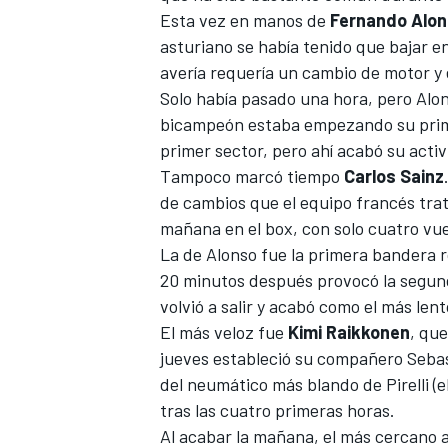
Esta vez en manos de
Fernando Alo
asturiano se había tenido que bajar en
avería requería un cambio de motor y 
Solo había pasado una hora, pero Al
bicampeón estaba empezando su prime
primer sector, pero ahí acabó su acti
Tampoco marcó tiempo
Carlos Sainz
de cambios que el equipo francés trat
mañana en el box, con solo cuatro vuel
La de Alonso fue la primera bandera r
MÁS CATEGORÍAS
20 minutos después provocó la segun
volvió a salir y acabó como el más len
El más veloz fue
Kimi Raikkonen
, qu
jueves estableció su compañero Sebas
del neumático más blando de Pirelli (e
tras las cuatro primeras horas.
Al acabar la mañana, el más cercano 