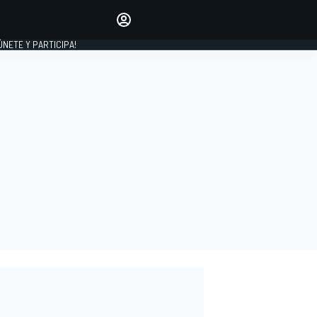
Haz que tu voz se escuche
comentando los artículos
 ÚNETE Y PARTICIPA!
INICIAR SESIÓN
EDICIÓN
ESPAÑA