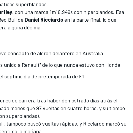
áticos superblandos.
rtley
, con una marca 1m18.949s con hiperblandos. Esa
Red Bull de
Daniel Ricciardo
en la parte final, lo que
era alguna décima.
vo concepto de alerón delantero en Australia
s unido a Renault" de lo que nunca estuvo con Honda
 del séptimo día de pretemporada de F1
iones de carrera tras haber demostrado días atrás
el
 nada menos que 97 vueltas en cuatro horas, y su tiempo
con superblandas).
ll
, tampoco buscó vueltas rápidas, y Ricciardo marcó su
 séptimo la mañana.