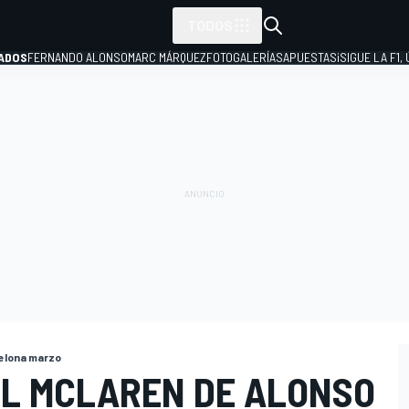
TODOS
ADOS
FERNANDO ALONSO
MARC MÁRQUEZ
FOTOGALERÍAS
APUESTAS
¡SIGUE LA F1,
P
elona marzo
EL MCLAREN DE ALONSO