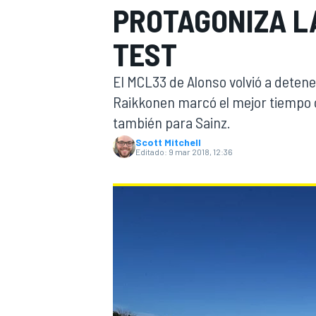
PROTAGONIZA L
INDYCAR
WRC
TEST
El MCL33 de Alonso volvió a deten
Raikkonen marcó el mejor tiempo 
también para Sainz.
Scott Mitchell
Editado:
9 mar 2018, 12:36
WEC
FÓRMULA E