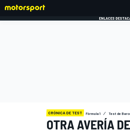
ENLACES DESTAC
FÓRMULA 1
MOTOG
CRÓNICA DE TEST
Fórmula 1
Test de Barc
OTRA AVERÍA D