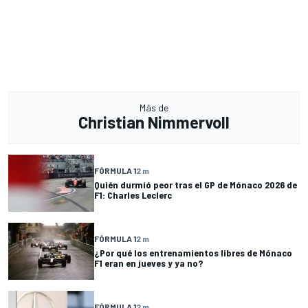
Más de
Christian Nimmervoll
FÓRMULA 1
2 m
Quién durmió peor tras el GP de Mónaco 2026 de
F1: Charles Leclerc
FÓRMULA 1
2 m
¿Por qué los entrenamientos libres de Mónaco
F1 eran en jueves y ya no?
FÓRMULA 1
2 m