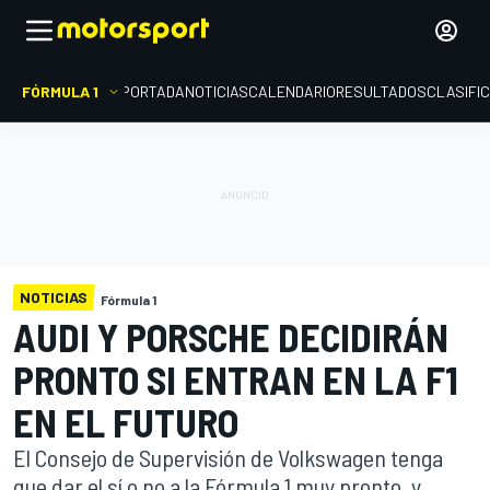
FÓRMULA 1
PORTADA
NOTICIAS
CALENDARIO
RESULTADOS
CLASIFI
NOTICIAS
Fórmula 1
AUDI Y PORSCHE DECIDIRÁN
PRONTO SI ENTRAN EN LA F1
EN EL FUTURO
El Consejo de Supervisión de Volkswagen tenga
que dar el sí o no a la Fórmula 1 muy pronto, y