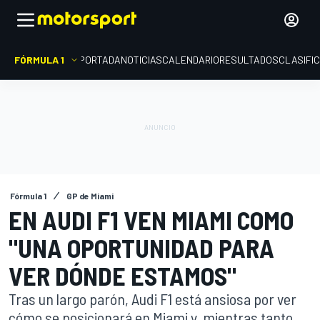
FÓRMULA 1
PORTADA
NOTICIAS
CALENDARIO
RESULTADOS
CLASIFI
Fórmula 1
GP de Miami
EN AUDI F1 VEN MIAMI COMO
"UNA OPORTUNIDAD PARA
VER DÓNDE ESTAMOS"
Tras un largo parón, Audi F1 está ansiosa por ver
cómo se posicionará en Miami y, mientras tanto,