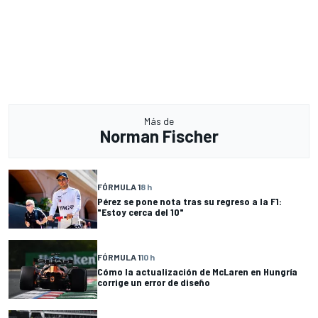
Más de
Norman Fischer
FÓRMULA 1
8 h
Pérez se pone nota tras su regreso a la F1:
"Estoy cerca del 10"
FÓRMULA 1
10 h
Cómo la actualización de McLaren en Hungría
corrige un error de diseño