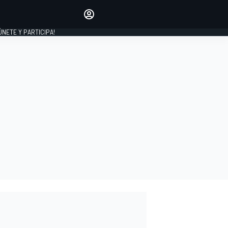
Haz que tu voz se escuche
comentando los artículos
 ÚNETE Y PARTICIPA!
INICIAR SESIÓN
EDICIÓN
ESPAÑA