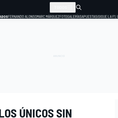
TODOS
ADOS
FERNANDO ALONSO
MARC MÁRQUEZ
FOTOGALERÍAS
APUESTAS
¡SIGUE LA F1,
P
LOS ÚNICOS SIN