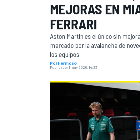
MEJORAS EN MIA
INDYCAR
WRC
FERRARI
Aston Martin es el único sin mejora
marcado por la avalancha de noved
los equipos.
Pol Hermoso
Publicado:
1 may 2026, 14:23
WEC
FÓRMULA E