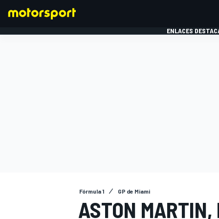
ENLACES DESTAC
FÓRMULA 1
MOTOG
Fórmula 1
GP de Miami
ASTON MARTIN, 