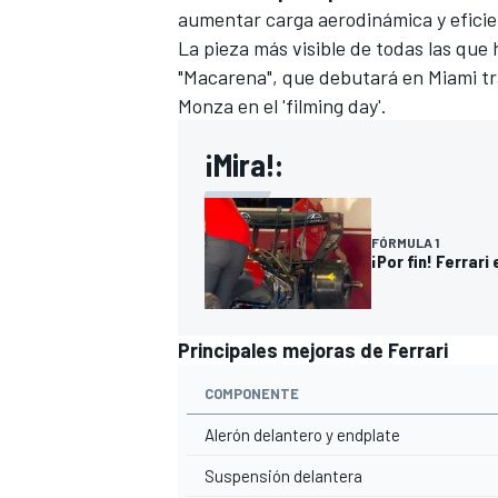
aumentar carga aerodinámica y eficie
La pieza más visible de todas las que 
"Macarena", que debutará en Miami tra
Monza en el 'filming day'.
¡Mira!:
FÓRMULA 1
¡Por fin! Ferrar
MÁS CATEGORÍAS
Principales mejoras de Ferrari
COMPONENTE
Alerón delantero y endplate
Suspensión delantera