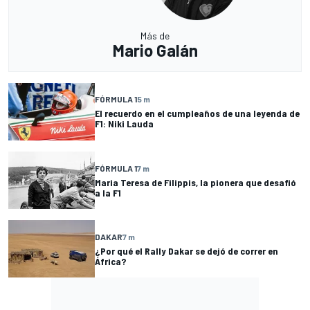
Más de
Mario Galán
FÓRMULA 1
5 m
El recuerdo en el cumpleaños de una leyenda de
F1: Niki Lauda
FÓRMULA 1
7 m
Maria Teresa de Filippis, la pionera que desafió
a la F1
DAKAR
7 m
¿Por qué el Rally Dakar se dejó de correr en
África?