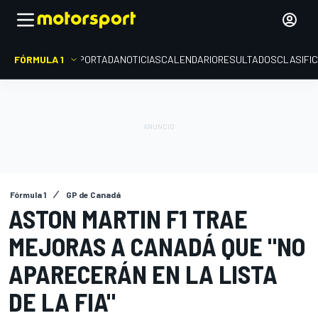
FÓRMULA 1
PORTADA
NOTICIAS
CALENDARIO
RESULTADOS
CLASIFI
Fórmula 1
GP de Canadá
ASTON MARTIN F1 TRAE
MEJORAS A CANADÁ QUE "NO
APARECERÁN EN LA LISTA
DE LA FIA"