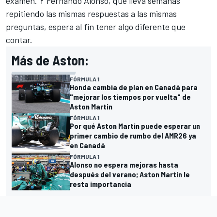
examen. Y Fernando Alonso, que lleva semanas
repitiendo las mismas respuestas a las mismas
preguntas, espera al fin tener algo diferente que
contar.
Más de Aston:
FÓRMULA 1
Honda cambia de plan en Canadá para
"mejorar los tiempos por vuelta" de
Aston Martin
FÓRMULA 1
Por qué Aston Martin puede esperar un
primer cambio de rumbo del AMR26 ya
en Canadá
FÓRMULA 1
Alonso no espera mejoras hasta
después del verano; Aston Martin le
resta importancia