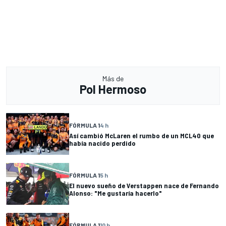
Más de
Pol Hermoso
FÓRMULA 1
4 h
Así cambió McLaren el rumbo de un MCL40 que
había nacido perdido
FÓRMULA 1
5 h
El nuevo sueño de Verstappen nace de Fernando
Alonso: "Me gustaría hacerlo"
FÓRMULA 1
10 h