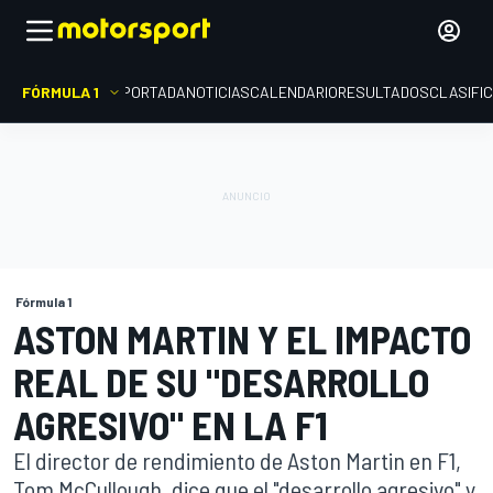
FÓRMULA 1
PORTADA
NOTICIAS
CALENDARIO
RESULTADOS
CLASIFI
Fórmula 1
ASTON MARTIN Y EL IMPACTO
REAL DE SU "DESARROLLO
AGRESIVO" EN LA F1
El director de rendimiento de Aston Martin en F1,
Tom McCullough, dice que el "desarrollo agresivo" y