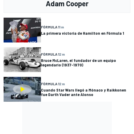
Adam Cooper
FÓRMULA 1
1 m
La primera victoria de Hamilton en Fórmula 1
FÓRMULA 1
2 m
Bruce McLaren, el fundador de un equipo
legendario (1937-1970)
FÓRMULA 1
2 m
Cuando Star Wars llegó a Mónaco y Raikkonen
fue Darth Vader ante Alonso