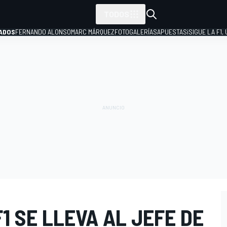
TODOS
ADOS
FERNANDO ALONSO
MARC MÁRQUEZ
FOTOGALERÍAS
APUESTAS
¡SIGUE LA F1,
P
1 SE LLEVA AL JEFE DE