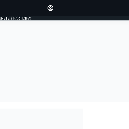
Haz que tu voz se escuche
comentando los artículos
 ÚNETE Y PARTICIPA!
INICIAR SESIÓN
EDICIÓN
ESPAÑA