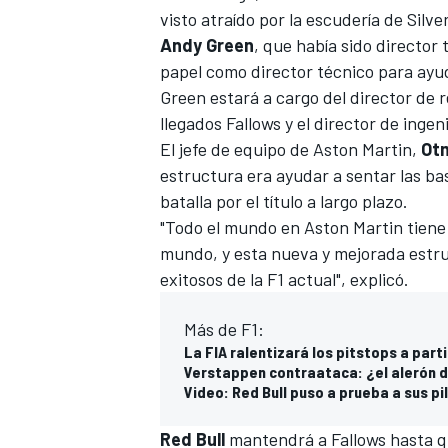
visto atraído por la escudería de Silv
Andy
Green
, que había sido directo
papel como director técnico para ayud
Green estará a cargo del director de
llegados Fallows y el director de ingen
El jefe de equipo de Aston Martin,
Ot
estructura era ayudar a sentar las ba
batalla por el título a largo plazo.
"Todo el mundo en Aston Martin tien
mundo, y esta nueva y mejorada estru
exitosos de la
F1
actual", explicó.
Más de F1:
La FIA ralentizará los pitstops a parti
Verstappen contraataca: ¿el alerón 
Video: Red Bull puso a prueba a sus pi
Red
Bull
mantendrá a Fallows hasta qu