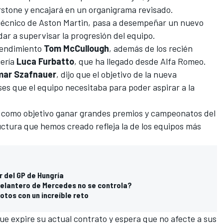
erstone y encajará en un organigrama revisado.
r técnico de Aston Martin, pasa a desempeñar un nuevo
ar a supervisar la progresión del equipo.
 rendimiento
Tom
McCullough
, además de los recién
iería
Luca
Furbatto
, que ha llegado desde
Alfa Romeo
.
mar
Szafnauer
, dijo que el objetivo de la nueva
ses que el equipo necesitaba para poder aspirar a la
e como objetivo ganar grandes premios y campeonatos del
ctura que hemos creado refleja la de los equipos más
r del GP de Hungría
delantero de Mercedes no se controla?
lotos con un increíble reto
e expire su actual contrato y espera que no afecte a sus