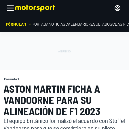
FÓRMULA 1
PORTADA
NOTICIAS
CALENDARIO
RESULTADOS
CLASIFI
Fórmula 1
ASTON MARTIN FICHA A
VANDOORNE PARA SU
ALINEACIÓN DE F1 2023
El equipo británico formalizó el acuerdo con Stoffel
Vandoorne para que se convirtiera en su piloto