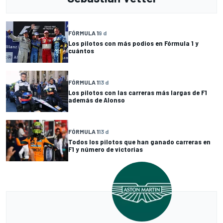
FÓRMULA 1
9 d
Los pilotos con más podios en Fórmula 1 y
cuántos
FÓRMULA 1
13 d
Los pilotos con las carreras más largas de F1
además de Alonso
FÓRMULA 1
13 d
Todos los pilotos que han ganado carreras en
F1 y número de victorias