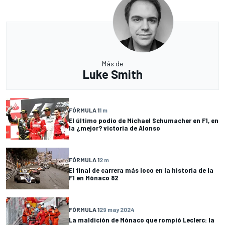
Más de
Luke Smith
FÓRMULA 1
1 m
El último podio de Michael Schumacher en F1, en
la ¿mejor? victoria de Alonso
FÓRMULA 1
2 m
El final de carrera más loco en la historia de la
F1 en Mónaco 82
FÓRMULA 1
29 may 2024
La maldición de Mónaco que rompió Leclerc: la