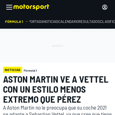
FÓRMULA 1
PORTADA
NOTICIAS
CALENDARIO
RESULTADOS
CLASIFI
NOTICIAS
Fórmula 1
ASTON MARTIN VE A VETTEL
CON UN ESTILO MENOS
EXTREMO QUE PÉREZ
A Aston Martin no le preocupa que su coche 2021
se adapte a Sebastian Vettel, ya que cree que tiene