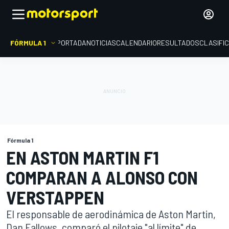
FÓRMULA 1
PORTADA
NOTICIAS
CALENDARIO
RESULTADOS
CLASIFI
Fórmula 1
EN ASTON MARTIN F1
COMPARAN A ALONSO CON
VERSTAPPEN
El responsable de aerodinámica de Aston Martin,
Dan Fallows, comparó el pilotaje "al límite" de