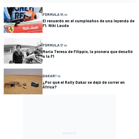
FÓRMULA 1
5 m
El recuerdo en el cumpleaños de una leyenda de
F1: Niki Lauda
FÓRMULA 1
7 m
Maria Teresa de Filippis, la pionera que desafió
a la F1
DAKAR
7 m
¿Por qué el Rally Dakar se dejó de correr en
África?