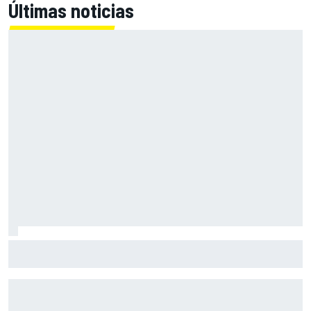
Últimas noticias
Ruiloba gana un Rally Isla de Los Volcanes de infarto por 1
décima y hace historia con Lancia