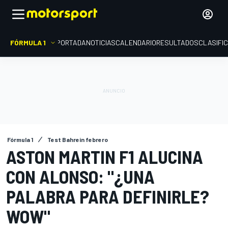
FÓRMULA 1
PORTADA
NOTICIAS
CALENDARIO
RESULTADOS
CLASIFI
Fórmula 1
Test Bahrein febrero
ASTON MARTIN F1 ALUCINA
CON ALONSO: "¿UNA
PALABRA PARA DEFINIRLE?
WOW"