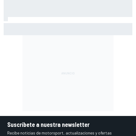
A qué hora es hoy la carrera de MotoGP en Silverstone
(Gran Bretaña) y cómo verla
Suscríbete a nuestra newsletter
Recibe noticias de motorsport, actualizaciones y ofertas