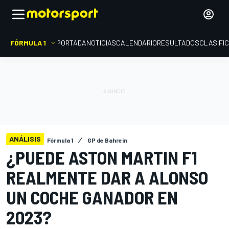
FÓRMULA 1
PORTADA
NOTICIAS
CALENDARIO
RESULTADOS
CLASIFI
ANÁLISIS
Fórmula 1
GP de Bahrein
¿PUEDE ASTON MARTIN F1
REALMENTE DAR A ALONSO
UN COCHE GANADOR EN
2023?