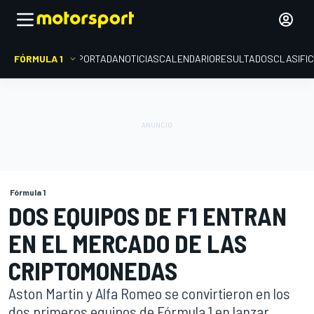
FÓRMULA 1
PORTADA
NOTICIAS
CALENDARIO
RESULTADOS
CLASIFI
Fórmula 1
DOS EQUIPOS DE F1 ENTRAN
EN EL MERCADO DE LAS
CRIPTOMONEDAS
Aston Martin y Alfa Romeo se convirtieron en los
dos primeros equipos de Fórmula 1 en lanzar