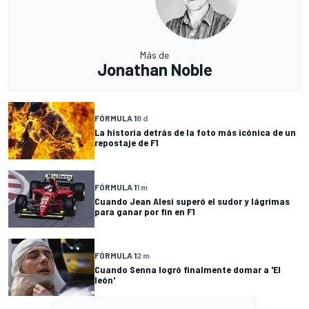
Más de
Jonathan Noble
FÓRMULA 1
8 d
La historia detrás de la foto más icónica de un
repostaje de F1
FÓRMULA 1
1 m
Cuando Jean Alesi superó el sudor y lágrimas
para ganar por fin en F1
FÓRMULA 1
2 m
Cuando Senna logró finalmente domar a 'El
león'