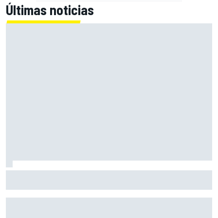
Últimas noticias
La dura reflexión de Norris sobre la F1: "Así no debería
gestionarse un deporte"