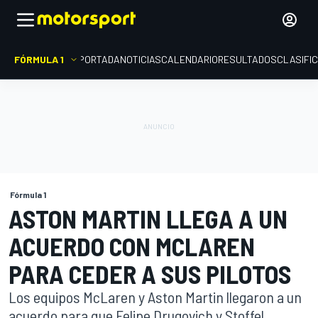
FÓRMULA 1
PORTADA
NOTICIAS
CALENDARIO
RESULTADOS
CLASIFI
Fórmula 1
ASTON MARTIN LLEGA A UN
ACUERDO CON MCLAREN
PARA CEDER A SUS PILOTOS
Los equipos McLaren y Aston Martin llegaron a un
acuerdo para que Felipe Drugovich y Stoffel