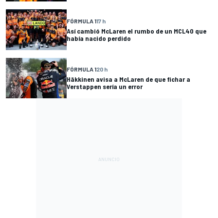
FÓRMULA 1
17 h
Así cambió McLaren el rumbo de un MCL40 que
había nacido perdido
FÓRMULA 1
20 h
Häkkinen avisa a McLaren de que fichar a
Verstappen sería un error