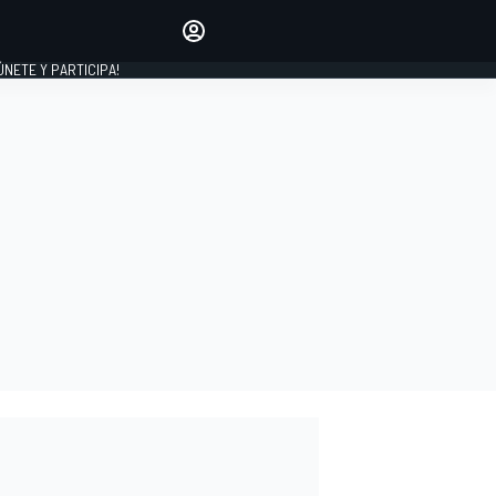
Haz que tu voz se escuche
comentando los artículos
 ÚNETE Y PARTICIPA!
INICIAR SESIÓN
EDICIÓN
ESPAÑA