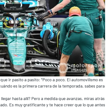
 que ir pasito a pasito: "Poco a poco. El automovilismo es
 cuándo es la primera carrera de la temporada, sabes para
 llegar hasta allí? Pero a medida que avanzas, miras atrás
egado. Es muy gratificante y te hace creer que lo que antes