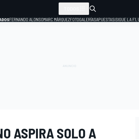
TODOS
ADOS
FERNANDO ALONSO
MARC MÁRQUEZ
FOTOGALERÍAS
APUESTAS
¡SIGUE LA F1,
P
NO ASPIRA SOLO A