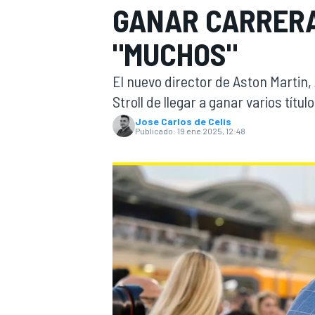
GANAR CARRERAS
INDYCAR
WRC
"MUCHOS"
El nuevo director de Aston Martin,
Stroll de llegar a ganar varios títu
Jose Carlos de Celis
Publicado:
19 ene 2025, 12:48
WEC
FÓRMULA E