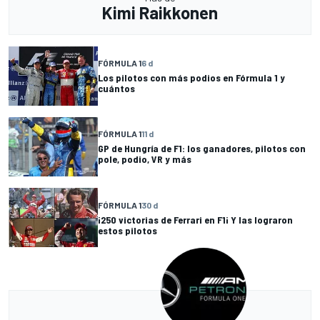
Kimi Raikkonen
FÓRMULA 1
6 d
Los pilotos con más podios en Fórmula 1 y
cuántos
FÓRMULA 1
11 d
GP de Hungría de F1: los ganadores, pilotos con
pole, podio, VR y más
FÓRMULA 1
30 d
¡250 victorias de Ferrari en F1¡ Y las lograron
estos pilotos