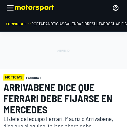
FÓRMULA 1
PORTADA
NOTICIAS
CALENDARIO
RESULTADOS
CLASIFI
NOTICIAS
Fórmula 1
ARRIVABENE DICE QUE
FERRARI DEBE FIJARSE EN
MERCEDES
El Jefe del equipo Ferrari, Maurizio Arrivabene,
dice que el equipo italiano ahora debe