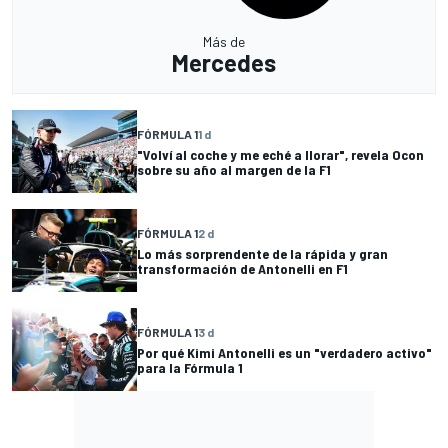
Más de
Mercedes
FÓRMULA 1
1 d
"Volví al coche y me eché a llorar", revela Ocon
sobre su año al margen de la F1
FÓRMULA 1
2 d
Lo más sorprendente de la rápida y gran
transformación de Antonelli en F1
FÓRMULA 1
3 d
Por qué Kimi Antonelli es un "verdadero activo"
para la Fórmula 1