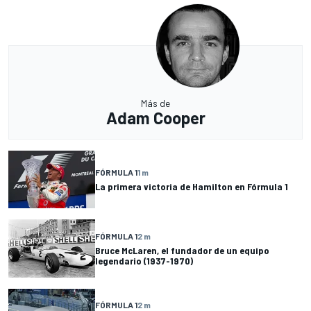
Más de
Adam Cooper
FÓRMULA 1
1 m
La primera victoria de Hamilton en Fórmula 1
FÓRMULA 1
2 m
Bruce McLaren, el fundador de un equipo
legendario (1937-1970)
FÓRMULA 1
2 m