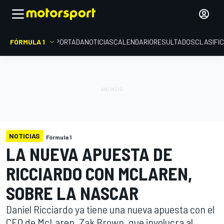
FÓRMULA 1
PORTADA
NOTICIAS
CALENDARIO
RESULTADOS
CLASIFI
NOTICIAS
Fórmula 1
LA NUEVA APUESTA DE
RICCIARDO CON MCLAREN,
SOBRE LA NASCAR
Daniel Ricciardo ya tiene una nueva apuesta con el
CEO de McLaren, Zak Brown, que involucra al