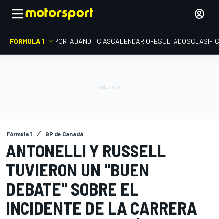
FÓRMULA 1
PORTADA
NOTICIAS
CALENDARIO
RESULTADOS
CLASIFI
Fórmula 1
GP de Canadá
ANTONELLI Y RUSSELL
TUVIERON UN "BUEN
DEBATE" SOBRE EL
INCIDENTE DE LA CARRERA