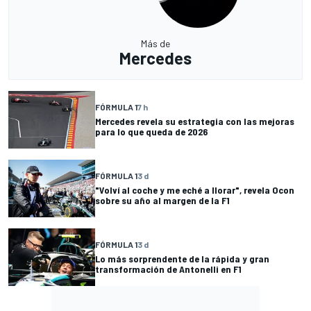
Más de
Mercedes
FÓRMULA 1
7 h
Mercedes revela su estrategia con las mejoras
para lo que queda de 2026
FÓRMULA 1
3 d
"Volví al coche y me eché a llorar", revela Ocon
sobre su año al margen de la F1
FÓRMULA 1
3 d
Lo más sorprendente de la rápida y gran
transformación de Antonelli en F1