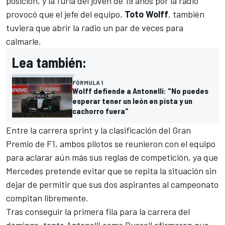
posición, y la furia del joven de 19 años por la radio
provocó que el jefe del equipo,
Toto Wolff
, también
tuviera que abrir la radio un par de veces para
calmarle.
Lea también:
FÓRMULA 1
Wolff defiende a Antonelli: "No puedes
esperar tener un león en pista y un
cachorro fuera"
Entre la carrera sprint y la clasificación del Gran
Premio de F1, ambos pilotos se reunieron con el equipo
para aclarar aún más sus reglas de competición, ya que
Mercedes
pretende evitar que se repita la situación sin
dejar de permitir que sus dos aspirantes al campeonato
compitan libremente.
Tras conseguir la primera fila para la carrera del
domingo, tanto Antonelli como Russell afirmaron que