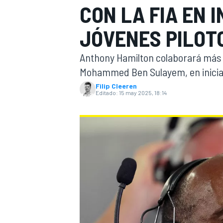
CON LA FIA EN I
INDYCAR
WRC
JÓVENES PILOT
Anthony Hamilton colaborará más 
Mohammed Ben Sulayem, en iniciati
Filip Cleeren
Editado:
15 may 2025, 18:14
WEC
FÓRMULA E