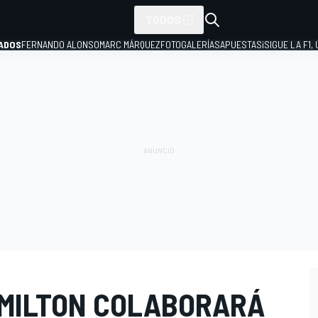
TODOS
ADOS
FERNANDO ALONSO
MARC MÁRQUEZ
FOTOGALERÍAS
APUESTAS
¡SIGUE LA F1,
P
AMILTON COLABORARÁ