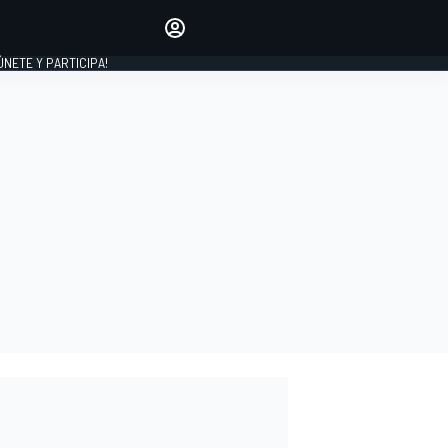
Haz que tu voz se escuche
comentando los artículos
 ÚNETE Y PARTICIPA!
INICIAR SESIÓN
EDICIÓN
ESPAÑA