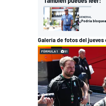
También puedes leer:
GENERAL
¿Podría bloquear
Galería de fotos del jueves
FÓRMULA 1
51