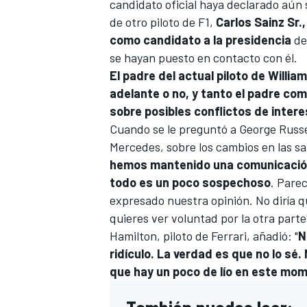
candidato oficial haya declarado aún
de otro piloto de F1,
Carlos Sainz Sr
como candidato a la presidencia
de
se hayan puesto en contacto con él.
El padre del actual piloto de
Willia
adelante o no, y tanto el padre co
sobre posibles conflictos de intere
Cuando se le preguntó a
George Russe
Mercedes
, sobre los cambios en las s
hemos mantenido una comunicación c
todo es un poco sospechoso
. Pare
expresado nuestra opinión. No diría q
quieres ver voluntad por la otra parte
Hamilton, piloto de
Ferrari
, añadió: "
N
ridículo. La verdad es que no lo sé
que hay un poco de lío en este mo