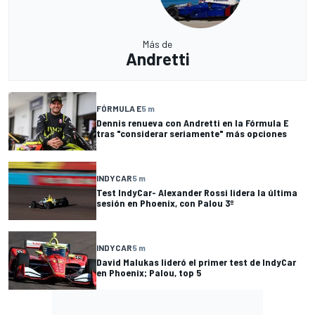
Más de
Andretti
FÓRMULA E
5 m
Dennis renueva con Andretti en la Fórmula E
tras "considerar seriamente" más opciones
INDYCAR
5 m
Test IndyCar- Alexander Rossi lidera la última
sesión en Phoenix, con Palou 3º
INDYCAR
5 m
David Malukas lideró el primer test de IndyCar
en Phoenix; Palou, top 5