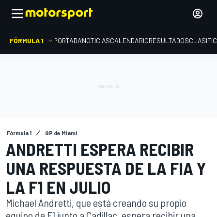
FÓRMULA 1
PORTADA
NOTICIAS
CALENDARIO
RESULTADOS
CLASIFI
Fórmula 1
GP de Miami
ANDRETTI ESPERA RECIBIR
UNA RESPUESTA DE LA FIA Y
LA F1 EN JULIO
Michael Andretti, que está creando su propio
equipo de F1 junto a Cadillac, espera recibir una