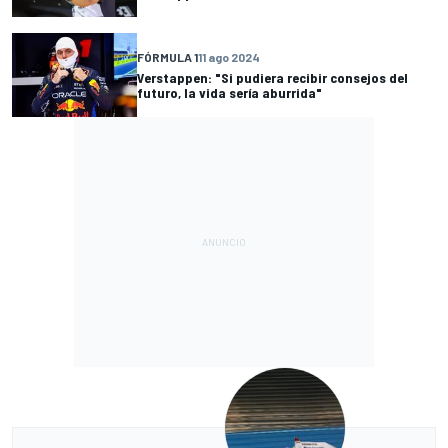
FÓRMULA 1
11 ago 2024
Verstappen: "Si pudiera recibir consejos del
futuro, la vida sería aburrida"