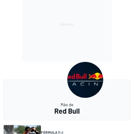
Más de
Red Bull
FÓRMULA 1
1 d