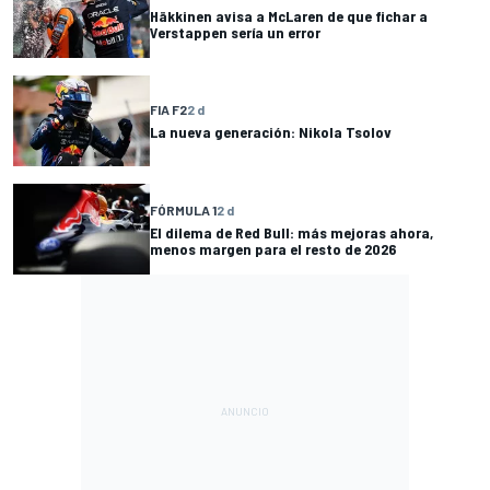
Häkkinen avisa a McLaren de que fichar a
Verstappen sería un error
FIA F2
2 d
La nueva generación: Nikola Tsolov
FÓRMULA 1
2 d
El dilema de Red Bull: más mejoras ahora,
menos margen para el resto de 2026