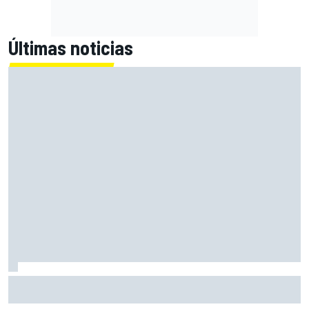
Últimas noticias
Alex Márquez lidera el Warm Up en Silverstone