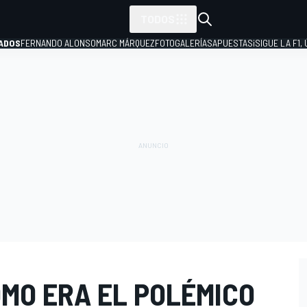
TODOS
ADOS
FERNANDO ALONSO
MARC MÁRQUEZ
FOTOGALERÍAS
APUESTAS
¡SIGUE LA F1,
P
ÓMO ERA EL POLÉMICO