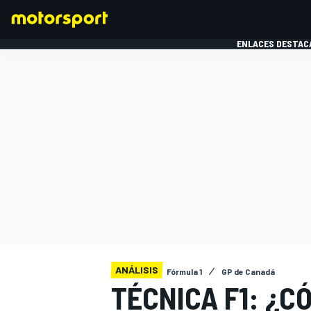
ENLACES DESTAC
FÓRMULA 1
MOTOG
ANÁLISIS
Fórmula 1
GP de Canadá
TÉCNICA F1: ¿C