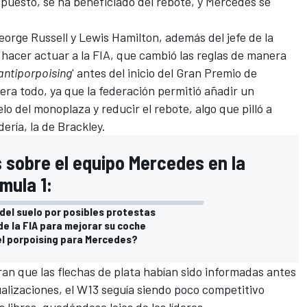
puesto, se ha beneficiado del rebote, y
Mercedes
se
eorge Russell
y
Lewis Hamilton
, además del jefe de la
a hacer actuar a la FIA, que cambió las reglas de manera
antiporpoising
' antes del inicio del Gran Premio de
 era todo, ya que la federación permitió añadir un
o del monoplaza y reducir el rebote, algo que pilló a
ería, la de Brackley.
s sobre el equipo Mercedes en la
mula 1:
del suelo por posibles protestas
e la FIA para mejorar su coche
el porpoising para Mercedes?
n que las flechas de plata habían sido informadas antes
alizaciones, el
W13
seguía siendo poco competitivo
libres, quedándose lejos de los líderes.