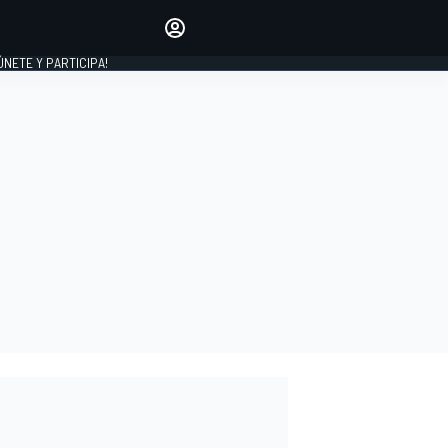
Haz que tu voz se escuche
comentando los artículos
 ÚNETE Y PARTICIPA!
INICIAR SESIÓN
EDICIÓN
ESPAÑA