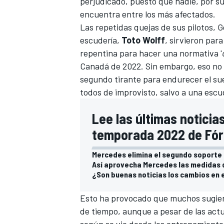
perjudicado, puesto que nadie, por su
encuentra entre los más afectados.
Las repetidas quejas de sus pilotos,
G
escudería,
Toto Wolff
, sirvieron par
repentina para hacer una
normativa '
Canadá de 2022
. Sin embargo, eso no
segundo tirante para endurecer el suel
todos de improvisto, salvo a una escud
Lee las últimas noticia
temporada 2022 de Fór
Mercedes elimina el segundo soporte 
Así aprovecha Mercedes las medidas d
¿Son buenas noticias los cambios en 
Esto ha provocado que muchos sugiera
de tiempo, aunque a pesar de las actu
según se vio desde los entrenamientos 