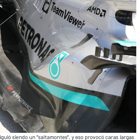
iguió siendo un "saltamontes", y eso provocó caras largas