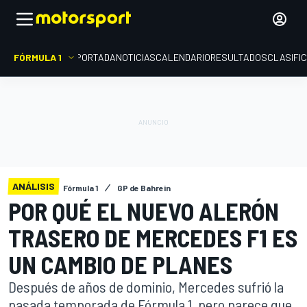
FÓRMULA 1
PORTADA
NOTICIAS
CALENDARIO
RESULTADOS
CLASIFI
ANÁLISIS
Fórmula 1
GP de Bahrein
POR QUÉ EL NUEVO ALERÓN
TRASERO DE MERCEDES F1 ES
UN CAMBIO DE PLANES
Después de años de dominio, Mercedes sufrió la
pasada temporada de Fórmula 1, pero parece que