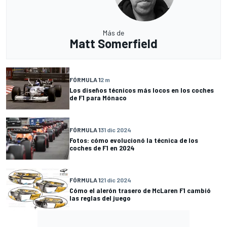
Más de
Matt Somerfield
FÓRMULA 1
2 m
Los diseños técnicos más locos en los coches
de F1 para Mónaco
FÓRMULA 1
31 dic 2024
Fotos: cómo evolucionó la técnica de los
coches de F1 en 2024
FÓRMULA 1
21 dic 2024
Cómo el alerón trasero de McLaren F1 cambió
las reglas del juego