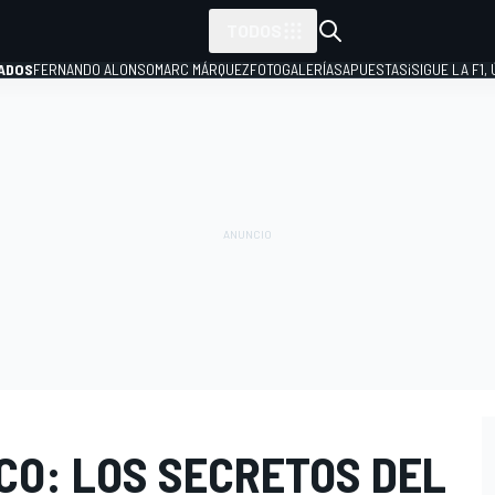
TODOS
ADOS
FERNANDO ALONSO
MARC MÁRQUEZ
FOTOGALERÍAS
APUESTAS
¡SIGUE LA F1,
P
CO: LOS SECRETOS DEL