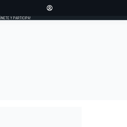
Haz que tu voz se escuche
comentando los artículos
 ÚNETE Y PARTICIPA!
INICIAR SESIÓN
EDICIÓN
ESPAÑA