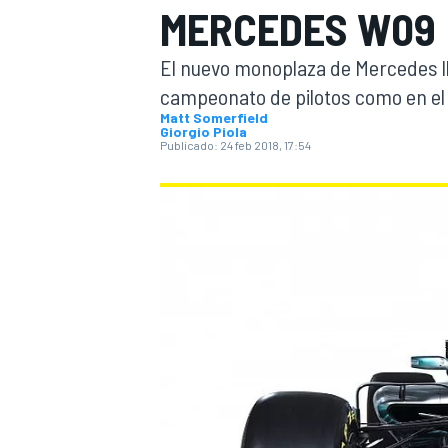
MERCEDES W09
INDYCAR
WRC
El nuevo monoplaza de Mercedes lle
campeonato de pilotos como en el
Matt Somerfield
Giorgio Piola
Publicado:
24 feb 2018, 17:54
WEC
FÓRMULA E